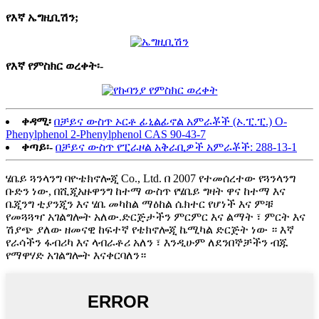
የእኛ ኤግዚቢሽን;
የእኛ የምስክር ወረቀት፡-
ቀዳሚ፡
በቻይና ውስጥ ኦርቶ ፊኒልፊኖል አምራቾች (ኦ.ፒ.ፒ.) O-
Phenylphenol 2-Phenylphenol CAS 90-43-7
ቀጣይ፡-
በቻይና ውስጥ የፒራዞል አቅራቢዎች አምራቾች: 288-13-1
ሄቤይ ጓንላንግ ባዮቴክኖሎጂ Co., Ltd. በ 2007 የተመሰረተው የጓንላንግ
ቡድን ነው, በሺጂአዙዋንግ ከተማ ውስጥ የሄቤይ ግዛት ዋና ከተማ እና
ቤጂንግ ቲያንጂን እና ሄቤ መካከል ማዕከል ሴክተር የሆነች እና ምቹ
የመጓጓዣ አገልግሎት አለው.ድርጅታችን ምርምር እና ልማት ፣ ምርት እና
ሽያጭ ያለው ዘመናዊ ከፍተኛ የቴክኖሎጂ ኬሚካል ድርጅት ነው ። እኛ
የራሳችን ፋብሪካ እና ላብራቶሪ አለን ፣ እንዲሁም ለደንበኞቻችን ብጁ
የማዋሃድ አገልግሎት እናቀርባለን።