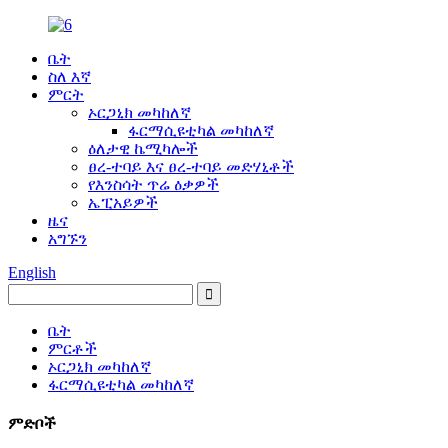
ቤት
ስለ እኛ
ምርት
ኦርጋኒክ መካከለኛ
ፋርማሲዩቲካል መካከለኛ
ዕለታዊ ኬሚካሎች
ፀረ-ተባይ እና ፀረ-ተባይ መድሃኒቶች
የእንስሳት ጥሬ ዕቃዎች
ኤፒአይዎች
ዜና
አግኙን
English
ቤት
ምርቶች
ኦርጋኒክ መካከለኛ
ፋርማሲዩቲካል መካከለኛ
ምድቦች