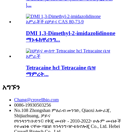
|...
DMI 1,3-Dimethyl-2-imidazolidinone
ማኑፋክቸሪንግ...
Tetracaine hcl Tetracaine ቤዝ
ማምረት...
አግኙን
Chang@crovellbio.com
0086-19930503256
No.108 Zhongshan ምዕራብ መንገድ, Qiaoxi አውራጃ,
Shijiazhuang, ቻይና
የጓንላንግ ቡድን© የቅጂ መብት - 2010-2022፡ ሁሉም መብቶች
የተጠበቁ ናቸው።ሄበይ ጓንላንግ ባዮቴክኖሎጂ Co., Ltd. Hebei
Crovell Biotech Co., Ltd.