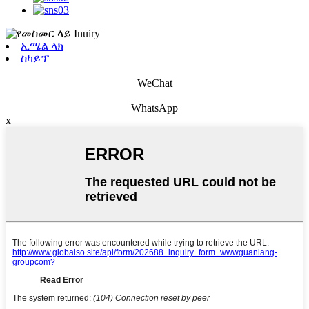
ኢሜል ላክ
ስካይፕ
WeChat
WhatsApp
x