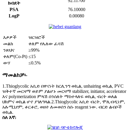
92.11700
ክብደት
PSA
76.10000
LogP
0.00080
እቃዎች
ዝርዝሮች
መልክ
ቀለም የሌለው ፈሳሽ
ንጽህና
≥99%
ቀለም(Co-Pt)
≤15
ውሃ
≤0.5%
ማመልከቻ፡-
1.Thioglycolic አሲድ በዋናነት ከርሊንግ ወኪል, unhairing ወኪል, PVC
ዝቅተኛ መርዛማ ወይም ያልሆኑ መርዛማ stabilizer, initiator, accelerator
እና polymerization ምላሽ ሰንሰለት ማስተላለፍ ወኪል, ብረት ወለል
ህክምና ወኪል ሆኖ ያገለግላል.2.Thioglycolic አሲድ ብረት, ሞሊብዲነም,
አሉሚኒየም, ቆርቆሮ, ወዘተ ለመወሰን ስሱ reagent ነው. ብርድ ልብሶች
ወኪል.
ስለ እኛ: