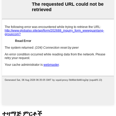
ተዛማጅ ምርቶች