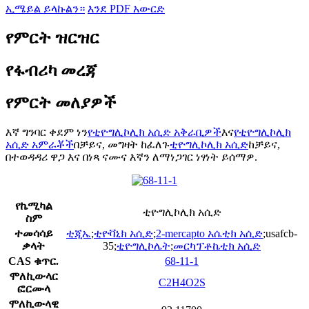
ኢሜይል ይላኩልን።
እንደ PDF አውርድ
የምርት ዝርዝር
የፋብሪካ መረጃ
የምርት መለያዎች
እኛ ግንባር ቀደም ነን
የቲዮግሊኮሊክ አሲድ አቅራቢዎች
እና
የቲዮግሊኮሊክ
አሲድ አምራቾች
በቻይና, መግዛት ከፈለጉ
ቲዮግሊኮሊክ አሲድ
ከቻይና,
በተወዳዳሪ ዋጋ እና በነጻ ናሙና እኛን ለማነጋገር ነፃነት ይሰማዎ.
የኬሚካል
ቲዮግሊኮሊክ አሲድ
ስም
ተመሳሳይ
ቲጂኤ
;
ቲዮቫኒክ አሲድ
;
2-mercapto አሴቲክ አሲድ
;usafcb-
ቃላት
35;
ቲዮግሊኮሌት
;
መርካፕቶኬቲክ አሲድ
CAS ቁጥር.
68-11-1
ሞለኪውላር
C2H4O2S
ፎርሙላ
ሞለኪውላዊ