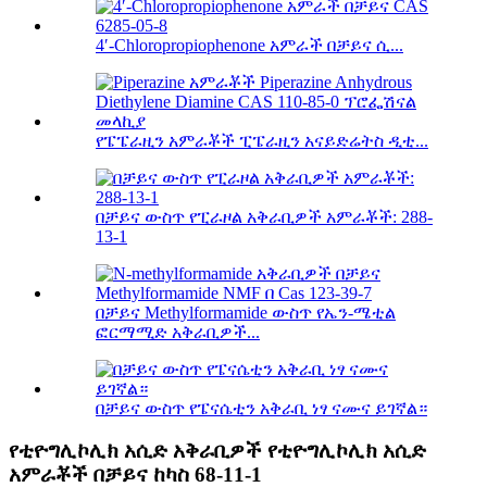
4′-Chloropropiophenone አምራች በቻይና ሲ...
የፔፔራዚን አምራቾች ፒፔራዚን አናይድሬትስ ዲቲ...
በቻይና ውስጥ የፒራዞል አቅራቢዎች አምራቾች: 288-
13-1
በቻይና Methylformamide ውስጥ የኤን-ሜቲል
ፎርማሚድ አቅራቢዎች...
በቻይና ውስጥ የፔናሴቲን አቅራቢ ነፃ ናሙና ይገኛል።
የቲዮግሊኮሊክ አሲድ አቅራቢዎች የቲዮግሊኮሊክ አሲድ
አምራቾች በቻይና ከካስ 68-11-1