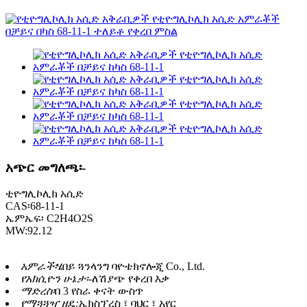
አጭር መግለጫ፡-
ቲዮግሊኮሊክ አሲድ
CAS፡68-11-1
ኤምኤፍ፡ C2H4O2S
MW:92.12
አምራች፡
ሄበይ ጓንላንግ ባዮቴክኖሎጂ Co., Ltd.
የአክሲዮን ሁኔታ፡-
ለሽያጭ የቀረበ እቃ
ማድረስ፡
በ 3 የስራ ቀናት ውስጥ
የማጓጓዣ ዘዴ:
ኤክስፕረስ ፣ ባህር ፣ አየር