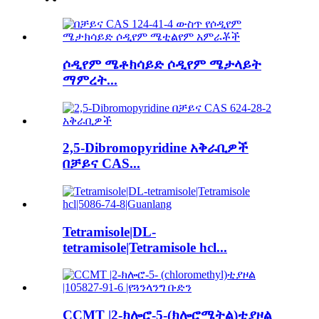
ሶዲየም ሜቶክሳይድ ሶዲየም ሜታላይት
ማምረት...
2,5-Dibromopyridine አቅራቢዎች
በቻይና CAS...
Tetramisole|DL-
tetramisole|Tetramisole hcl...
CCMT |2-ክሎሮ-5-(ክሎሮሜትል)ቲያዞል