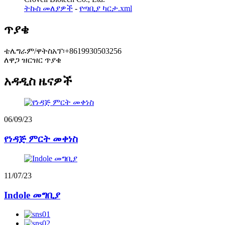
ትኩስ መለያዎች
-
የጣቢያ ካርታ.xml
ጥያቄ
ቴሌግራም/ዋትስአፕ፡+8619930503256
ለዋጋ ዝርዝር ጥያቄ
አዳዲስ ዜናዎች
06/09/23
የነዳጅ ምርት መቀነስ
11/07/23
Indole መግቢያ