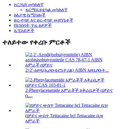
ኦርጋኒክ መካከለኛ
ፋርማሲዩቲካል መካከለኛ
ዕለታዊ ኬሚካሎች
ፀረ-ተባይ እና ፀረ-ተባይ መድሃኒቶች
የእንስሳት ጥሬ ዕቃዎች
ኤፒአይዎች
ተለይተው የቀረቡ ምርቶች
2፣2′-አዞዲ(ኢሶቡቲሮኒትሪል) AIBN አዞቢሶቡት...
2-Phenylacetamide አምራቾች አቅራቢዎች በቻይና
ሲ...
በቻይና ውስጥ Tetracaine hcl Tetracaine ቤዝ
አምራች