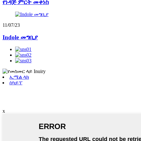
የነዳጅ ምርት መቀነስ
11/07/23
Indole መግቢያ
ኢሜል ላክ
ስካይፕ
x