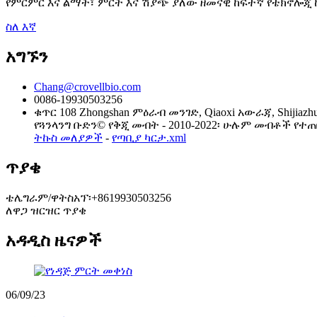
የምርምር እና ልማት፣ ምርት እና ሽያጭ ያለው ዘመናዊ ከፍተኛ የቴክኖሎጂ
ስለ እኛ
አግኙን
Chang@crovellbio.com
0086-19930503256
ቁጥር 108 Zhongshan ምዕራብ መንገድ, Qiaoxi አውራጃ, Shijiazh
የጓንላንግ ቡድን© የቅጂ መብት - 2010-2022፡ ሁሉም መብቶች የተጠበቁ ና
ትኩስ መለያዎች
-
የጣቢያ ካርታ.xml
ጥያቄ
ቴሌግራም/ዋትስአፕ፡+8619930503256
ለዋጋ ዝርዝር ጥያቄ
አዳዲስ ዜናዎች
06/09/23