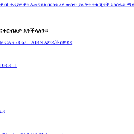
ዶች ባክቴሪያዎችን ለመግደል በባክቴሪያ ውስጥ ያሉትን ንቁ ጂኖች ኦክሳይድ ማ
ልናቀርብልዎ እንችላለን።