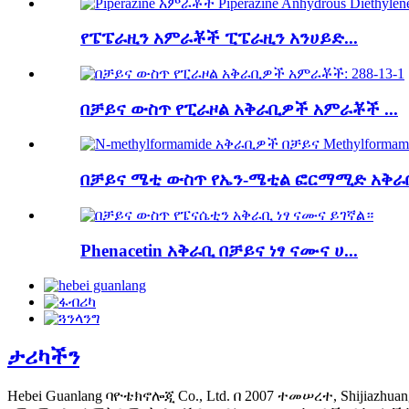
የፔፔራዚን አምራቾች ፒፔራዚን አንሀይድ...
በቻይና ውስጥ የፒራዞል አቅራቢዎች አምራቾች ...
በቻይና ሜቲ ውስጥ የኤን-ሜቲል ፎርማሚድ አቅራቢ
Phenacetin አቅራቢ በቻይና ነፃ ናሙና ሀ...
ታሪካችን
Hebei Guanlang ባዮቴክኖሎጂ Co., Ltd. በ 2007 ተመሠረተ, Shij