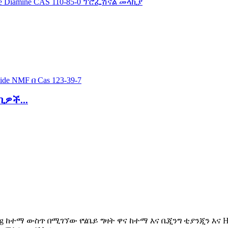
ዎች...
iazhuang ከተማ ውስጥ በሚገኘው የሄቤይ ግዛት ዋና ከተማ እና ቤጂንግ ቲያንጂን