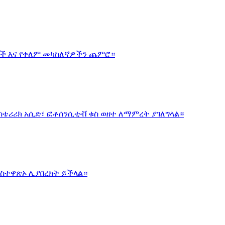
ሞች እና የቀለም መካከለኛዎችን ጨምሮ።
ስቴሪሪክ አሲድ፣ ፎቶሰንሲቲቭ ቁስ ወዘተ ለማምረት ያገለግላል።
አስተዋጽኦ ሊያበረክት ይችላል።