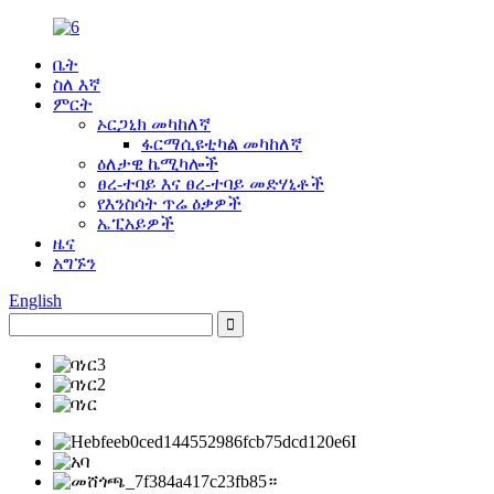
ቤት
ስለ እኛ
ምርት
ኦርጋኒክ መካከለኛ
ፋርማሲዩቲካል መካከለኛ
ዕለታዊ ኬሚካሎች
ፀረ-ተባይ እና ፀረ-ተባይ መድሃኒቶች
የእንስሳት ጥሬ ዕቃዎች
ኤፒአይዎች
ዜና
አግኙን
English