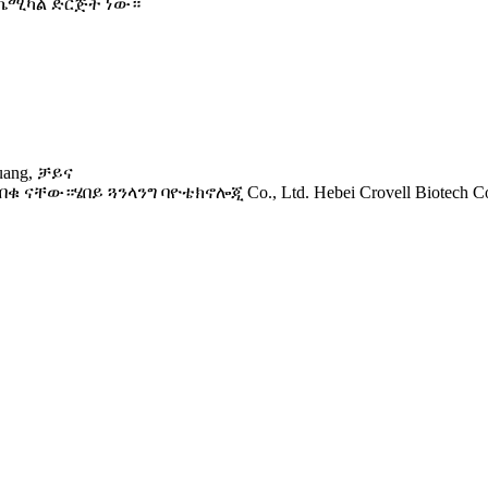
 ኬሚካል ድርጅት ነው።
uang, ቻይና
ቸው።ሄበይ ጓንላንግ ባዮቴክኖሎጂ Co., Ltd. Hebei Crovell Biotech Co.