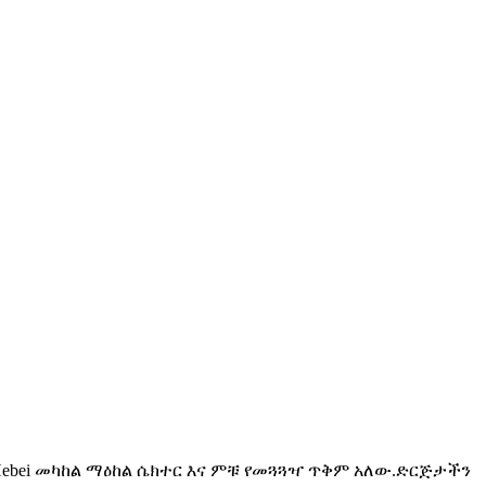
 እና Hebei መካከል ማዕከል ሴክተር እና ምቹ የመጓጓዣ ጥቅም አለው.ድርጅታችን