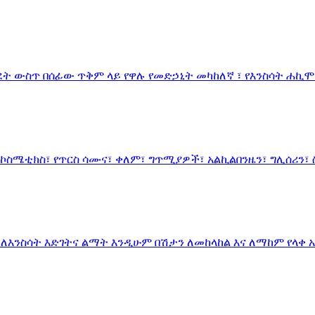
ት ውስጥ በሰፊው ጥቅም ላይ የዋሉ የመድኃኒት መካከለኛ ፣ የእንስሳት ሐኪ
ስሜቲክስ፣ የጥርስ ሳሙና፣ ቀለም፣ ግጥሚያዎች፣ አልኪልበንዜን፣ ግሊሰሪን፣ 
ለእንስሳት እድገትና ልማት እንዲሁም በሽታን ለመከላከል እና ለማከም የላቀ 