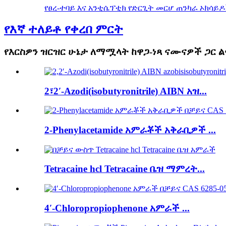
የፀረ-ተባይ እና አንቲሴፕቲክ የድርጊት መርሆ ጠንካራ ኦክሳይ
የእኛ ተለይቶ የቀረበ ምርት
የእርስዎን ዝርዝር ሁኔታ ለማሟላት ከዋጋ-ነጻ ናሙናዎች ጋር 
2፣2′-Azodi(isobutyronitrile) AIBN አዝ...
2-Phenylacetamide አምራቾች አቅራቢዎች ...
Tetracaine hcl Tetracaine ቤዝ ማምረት...
4′-Chloropropiophenone አምራች ...