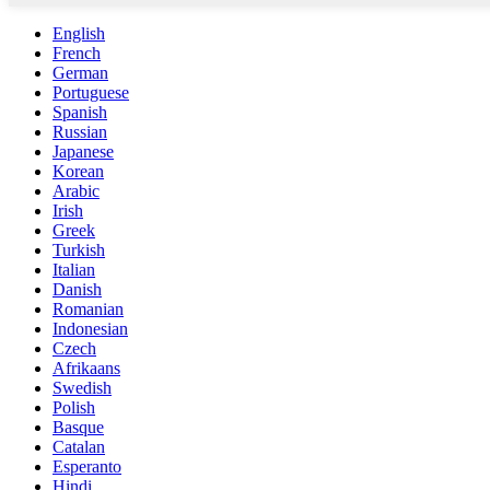
English
French
German
Portuguese
Spanish
Russian
Japanese
Korean
Arabic
Irish
Greek
Turkish
Italian
Danish
Romanian
Indonesian
Czech
Afrikaans
Swedish
Polish
Basque
Catalan
Esperanto
Hindi