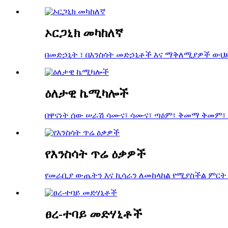
ኦርጋኒክ መካከለኛ
በመድኃኒት ፣ በእንስሳት መድኃኒቶች እና ማቅለሚያዎች ውህደ
ዕለታዊ ኬሚካሎች
በዋናነት ሰው ሠራሽ ሳሙና፣ ሳሙና፣ ጣዕም፣ ቅመማ ቅመም፣ ኮ
የእንስሳት ጥሬ ዕቃዎች
የመራቢያ ውጤትን እና ኪሳራን ለመከላከል የሚያስችል ምርት 
ፀረ-ተባይ መድሃኒቶች