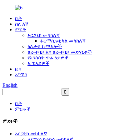
ቤት
ስለ እኛ
ምርት
ኦርጋኒክ መካከለኛ
ፋርማሲዩቲካል መካከለኛ
ዕለታዊ ኬሚካሎች
ፀረ-ተባይ እና ፀረ-ተባይ መድሃኒቶች
የእንስሳት ጥሬ ዕቃዎች
ኤፒአይዎች
ዜና
አግኙን
English
ቤት
ምርቶች
ምድቦች
ኦርጋኒክ መካከለኛ
ፋርማሲዩቲካል መካከለኛ