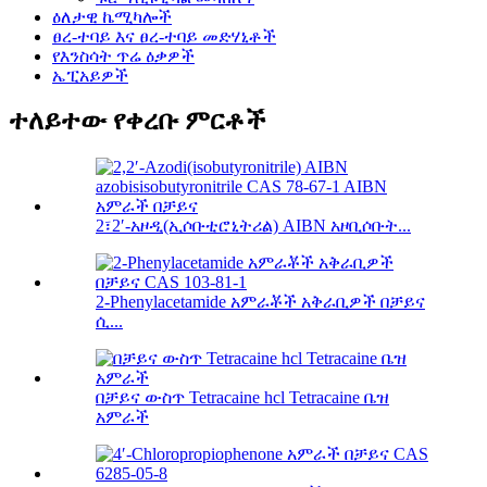
ዕለታዊ ኬሚካሎች
ፀረ-ተባይ እና ፀረ-ተባይ መድሃኒቶች
የእንስሳት ጥሬ ዕቃዎች
ኤፒአይዎች
ተለይተው የቀረቡ ምርቶች
2፣2′-አዞዲ(ኢሶቡቲሮኒትሪል) AIBN አዞቢሶቡት...
2-Phenylacetamide አምራቾች አቅራቢዎች በቻይና
ሲ...
በቻይና ውስጥ Tetracaine hcl Tetracaine ቤዝ
አምራች