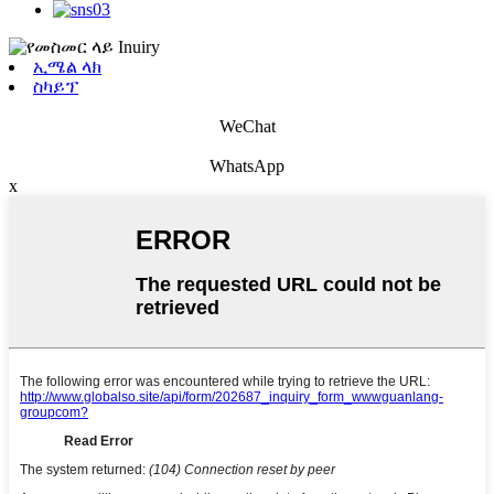
ኢሜል ላክ
ስካይፕ
WeChat
WhatsApp
x