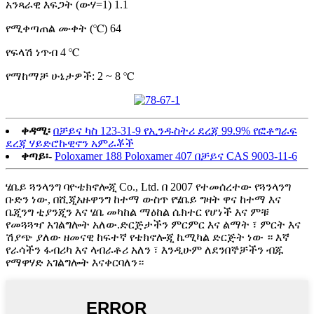
አንጻራዊ እፍጋት (ውሃ=1) 1.1
የሚቀጣጠል ሙቀት (℃) 64
የፍላሽ ነጥብ 4 ℃
የማከማቻ ሁኔታዎች: 2 ~ 8 ℃
ቀዳሚ፡
በቻይና ካስ 123-31-9 የኢንዱስትሪ ደረጃ 99.9% የፎቶግራፍ
ደረጃ ሃይድሮኩዊኖን አምራቾች
ቀጣይ፡-
Poloxamer 188 Poloxamer 407 በቻይና CAS 9003-11-6
ሄቤይ ጓንላንግ ባዮቴክኖሎጂ Co., Ltd. በ 2007 የተመሰረተው የጓንላንግ
ቡድን ነው, በሺጂአዙዋንግ ከተማ ውስጥ የሄቤይ ግዛት ዋና ከተማ እና
ቤጂንግ ቲያንጂን እና ሄቤ መካከል ማዕከል ሴክተር የሆነች እና ምቹ
የመጓጓዣ አገልግሎት አለው.ድርጅታችን ምርምር እና ልማት ፣ ምርት እና
ሽያጭ ያለው ዘመናዊ ከፍተኛ የቴክኖሎጂ ኬሚካል ድርጅት ነው ። እኛ
የራሳችን ፋብሪካ እና ላብራቶሪ አለን ፣ እንዲሁም ለደንበኞቻችን ብጁ
የማዋሃድ አገልግሎት እናቀርባለን።