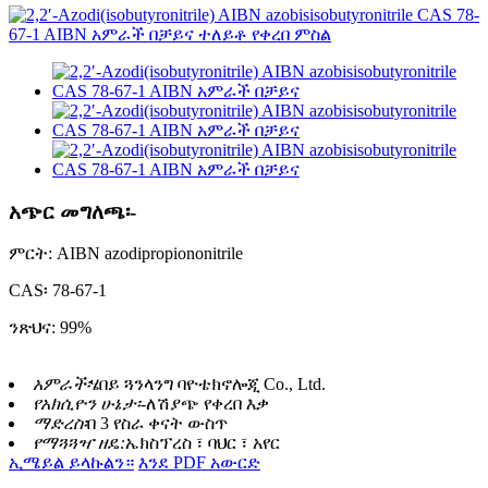
አጭር መግለጫ፡-
ምርት: AIBN azodipropiononitrile
CAS፡ 78-67-1
ንጽህና: 99%
አምራች፡
ሄበይ ጓንላንግ ባዮቴክኖሎጂ Co., Ltd.
የአክሲዮን ሁኔታ፡-
ለሽያጭ የቀረበ እቃ
ማድረስ፡
በ 3 የስራ ቀናት ውስጥ
የማጓጓዣ ዘዴ:
ኤክስፕረስ ፣ ባህር ፣ አየር
ኢሜይል ይላኩልን።
እንደ PDF አውርድ