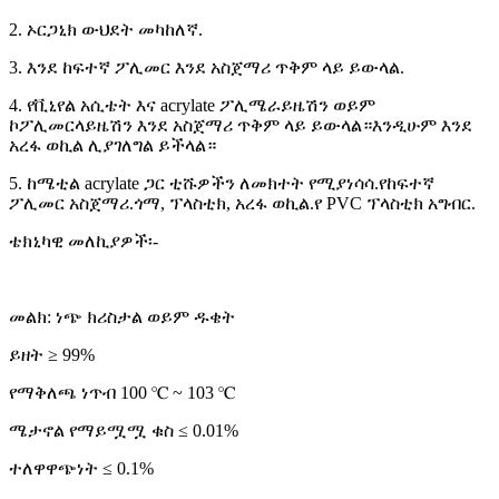
2. ኦርጋኒክ ውህደት መካከለኛ.
3. እንደ ከፍተኛ ፖሊመር እንደ አስጀማሪ ጥቅም ላይ ይውላል.
4. የቪኒየል አሲቴት እና acrylate ፖሊሜራይዜሽን ወይም
ኮፖሊመርላይዜሽን እንደ አስጀማሪ ጥቅም ላይ ይውላል።እንዲሁም እንደ
አረፋ ወኪል ሊያገለግል ይችላል።
5. ከሜቲል acrylate ጋር ቲሹዎችን ለመክተት የሚያነሳሳ.የከፍተኛ
ፖሊመር አስጀማሪ.ጎማ, ፕላስቲክ, አረፋ ወኪል.የ PVC ፕላስቲክ አግብር.
ቴክኒካዊ መለኪያዎች፡-
መልክ: ነጭ ክሪስታል ወይም ዱቄት
ይዘት ≥ 99%
የማቅለጫ ነጥብ 100 ℃ ~ 103 ℃
ሜታኖል የማይሟሟ ቁስ ≤ 0.01%
ተለዋዋጭነት ≤ 0.1%