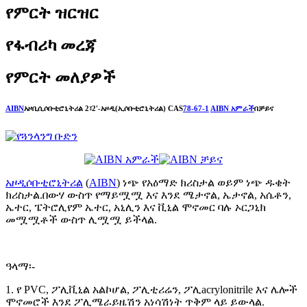
የምርት ዝርዝር
የፋብሪካ መረጃ
የምርት መለያዎች
AIBN
አዞቢሲሶቡቲሮኒትሪል 2፣2′-አዞዲ(ኢሶቡቲሮኒትሪል) CAS
78-67-1
AIBN አምራች
በቻይና
አዞዲሶቡቲሮኒትሪል
(
AIBN
) ነጭ የአዕማድ ክሪስታል ወይም ነጭ ዱቄት
ክሪስታል.በውሃ ውስጥ የማይሟሟ እና እንደ ሜታኖል, ኤታኖል, አሴቶን,
ኤተር, ፔትሮሊየም ኤተር, አኒሊን እና ቪኒል ሞኖመር ባሉ ኦርጋኒክ
መሟሟቶች ውስጥ ሊሟሟ ይችላል.
ዓላማ፡-
1. የ PVC, ፖሊቪኒል አልኮሆል, ፖሊቲሪሬን, ፖሊacrylonitrile እና ሌሎች
ሞኖመሮች እንደ ፖሊሜራይዜሽን አነሳሽነት ጥቅም ላይ ይውላል.