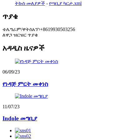
ትኩስ መለያዎች
-
የጣቢያ ካርታ.xml
ጥያቄ
ቴሌግራም/ዋትስአፕ፡+8619930503256
ለዋጋ ዝርዝር ጥያቄ
አዳዲስ ዜናዎች
06/09/23
የነዳጅ ምርት መቀነስ
11/07/23
Indole መግቢያ