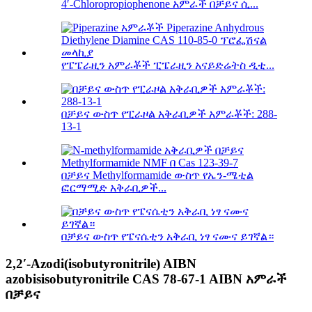
4′-Chloropropiophenone አምራች በቻይና ሲ...
የፔፔራዚን አምራቾች ፒፔራዚን አናይድሬትስ ዲቲ...
በቻይና ውስጥ የፒራዞል አቅራቢዎች አምራቾች: 288-
13-1
በቻይና Methylformamide ውስጥ የኤን-ሜቲል
ፎርማሚድ አቅራቢዎች...
በቻይና ውስጥ የፔናሴቲን አቅራቢ ነፃ ናሙና ይገኛል።
2,2′-Azodi(isobutyronitrile) AIBN
azobisisobutyronitrile CAS 78-67-1 AIBN አምራች
በቻይና