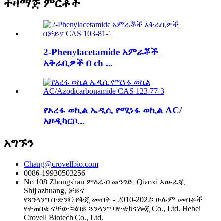
ተዛማጅ ምርቶች
2-Phenylacetamide አምራቾች
አቅራቢዎች በ ch ...
የአረፋ ወኪል ኤዲሲ የሚነፋ ወኪል AC/
አዞዲካርቦ...
አግኙን
Chang@crovellbio.com
0086-19930503256
No.108 Zhongshan ምዕራብ መንገድ, Qiaoxi አውራጃ,
Shijiazhuang, ቻይና
የጓንላንግ ቡድን© የቅጂ መብት - 2010-2022፡ ሁሉም መብቶች
የተጠበቁ ናቸው።ሄበይ ጓንላንግ ባዮቴክኖሎጂ Co., Ltd. Hebei
Crovell Biotech Co., Ltd.