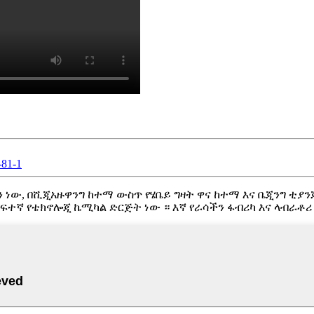
81-1
ቡድን ነው, በሺጂአዙዋንግ ከተማ ውስጥ የሄቤይ ግዛት ዋና ከተማ እና ቤጂንግ ቲያ
ተኛ የቴክኖሎጂ ኬሚካል ድርጅት ነው ። እኛ የራሳችን ፋብሪካ እና ላብራቶሪ 