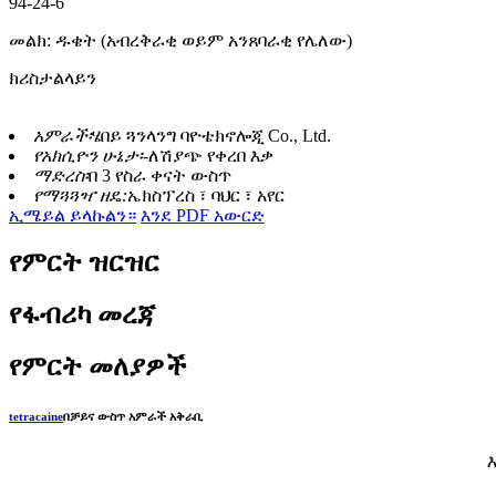
94-24-6
መልክ: ዱቄት (አብረቅራቂ ወይም አንጸባራቂ የሌለው)
ክሪስታልላይን
አምራች፡
ሄበይ ጓንላንግ ባዮቴክኖሎጂ Co., Ltd.
የአክሲዮን ሁኔታ፡-
ለሽያጭ የቀረበ እቃ
ማድረስ፡
በ 3 የስራ ቀናት ውስጥ
የማጓጓዣ ዘዴ:
ኤክስፕረስ ፣ ባህር ፣ አየር
ኢሜይል ይላኩልን።
እንደ PDF አውርድ
የምርት ዝርዝር
የፋብሪካ መረጃ
የምርት መለያዎች
tetracaine
በቻይና ውስጥ አምራች አቅራቢ