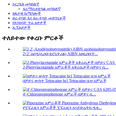
ኦርጋኒክ መካከለኛ
ፋርማሲዩቲካል መካከለኛ
ዕለታዊ ኬሚካሎች
ፀረ-ተባይ እና ፀረ-ተባይ መድሃኒቶች
የእንስሳት ጥሬ ዕቃዎች
ኤፒአይዎች
ተለይተው የቀረቡ ምርቶች
2፣2′-አዞዲ(ኢሶቡቲሮኒትሪል) AIBN አዞቢሶቡት...
2-Phenylacetamide አምራቾች አቅራቢዎች በቻይና ሲ...
በቻይና ውስጥ Tetracaine hcl Tetracaine ቤዝ አምራች
4′-Chloropropiophenone አምራች በቻይና ሲ...
የፔፔራዚን አምራቾች ፒፔራዚን አናይድሬትስ ዲቲ...