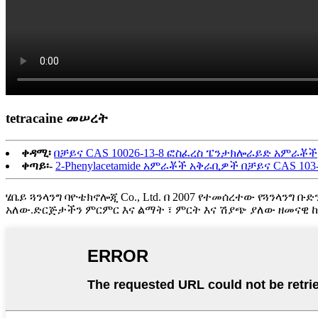
tetracaine መሠረት
ቀዳሚ፡
በቻይና CAS 10026-13-8 ፎስፈረስ ፔንታክሎራይድ አምራቾች
ቀጣይ፡-
2-Phenylacetamide አምራቾች አቅራቢዎች በቻይና CAS 103-
ሄቤይ ጓንላንግ ባዮቴክኖሎጂ Co., Ltd. በ 2007 የተመሰረተው የጓንላንግ 
አለው.ድርጅታችን ምርምር እና ልማት ፣ ምርት እና ሽያጭ ያለው ዘመናዊ ከፍ