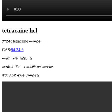
tetracaine hcl
ምርት: tetracaine መሠረት
CAS፡
94-24-6
መልክ: ነጭ ክሪስታል
መላኪያ: Fedex ወይም ልዩ መንገድ
ዋጋ: እንደ ብዛት ይወሰናል