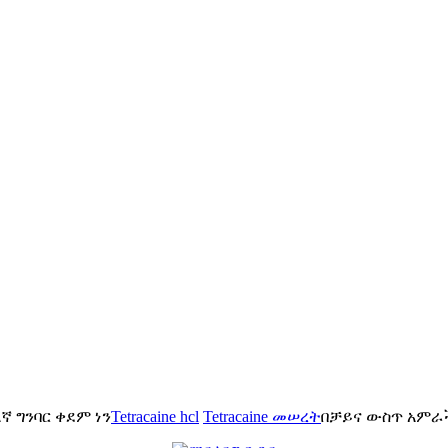
እኛ ግንባር ቀደም ነን
Tetracaine hcl
Tetracaine መሠረት
በቻይና ውስጥ አምራ