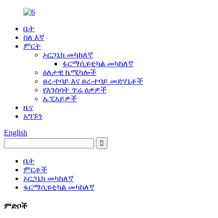
ቤት
ስለ እኛ
ምርት
ኦርጋኒክ መካከለኛ
ፋርማሲዩቲካል መካከለኛ
ዕለታዊ ኬሚካሎች
ፀረ-ተባይ እና ፀረ-ተባይ መድሃኒቶች
የእንስሳት ጥሬ ዕቃዎች
ኤፒአይዎች
ዜና
አግኙን
English
ቤት
ምርቶች
ኦርጋኒክ መካከለኛ
ፋርማሲዩቲካል መካከለኛ
ምድቦች