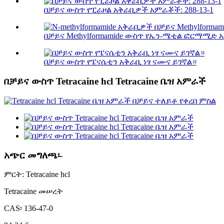
በቻይና ውስጥ የፒራዞል አቅራቢዎች አምራቾች: 288-13-1
በቻይና Methylformamide ውስጥ የኤን-ሜቲል ፎርማሚድ አ
በቻይና ውስጥ የፔናሴቲን አቅራቢ ነፃ ናሙና ይገኛል።
በቻይና ውስጥ Tetracaine hcl Tetracaine ቤዝ አምራች
አጭር መግለጫ፡-
ምርት: Tetracaine hcl
Tetracaine መሠረት
CAS፡ 136-47-0