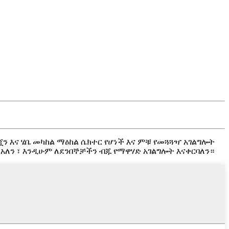
ንጂን እና ሄቤ መካከል ማዕከል ሴክተር የሆነች እና ምቹ የመጓጓዣ አገልግሎት
አለን ፣ እንዲሁም ለደንበኞቻችን ብጁ የማዋሃድ አገልግሎት እናቀርባለን።