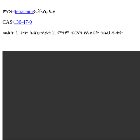
ምርት፡
tetracaine
ኤች.ሲ.ኤል
CAS፡
136-47-0
መልክ: 1. ነጭ ክሪስታላይን 2. ምንም ብርሃን የሌለበት ንጹህ ዱቄት