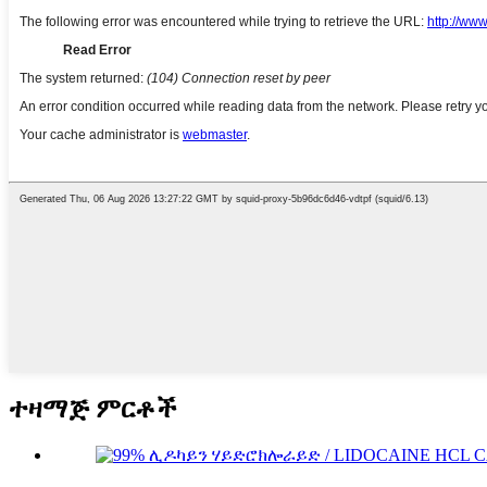
ተዛማጅ ምርቶች