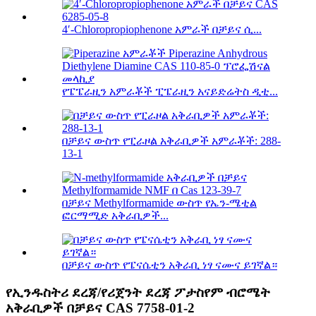
4′-Chloropropiophenone አምራች በቻይና ሲ...
የፔፔራዚን አምራቾች ፒፔራዚን አናይድሬትስ ዲቲ...
በቻይና ውስጥ የፒራዞል አቅራቢዎች አምራቾች: 288-
13-1
በቻይና Methylformamide ውስጥ የኤን-ሜቲል
ፎርማሚድ አቅራቢዎች...
በቻይና ውስጥ የፔናሴቲን አቅራቢ ነፃ ናሙና ይገኛል።
የኢንዱስትሪ ደረጃ/የሪጀንት ደረጃ ፖታስየም ብሮሜት
አቅራቢዎች በቻይና CAS 7758-01-2