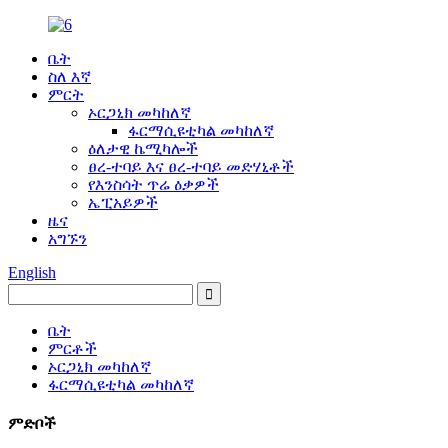
ቤት
ስለ እኛ
ምርት
ኦርጋኒክ መካከለኛ
ፋርማሲዩቲካል መካከለኛ
ዕለታዊ ኬሚካሎች
ፀረ-ተባይ እና ፀረ-ተባይ መድሃኒቶች
የእንስሳት ጥሬ ዕቃዎች
ኤፒአይዎች
ዜና
አግኙን
English
ቤት
ምርቶች
ኦርጋኒክ መካከለኛ
ፋርማሲዩቲካል መካከለኛ
ምድቦች