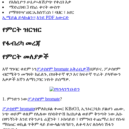
የአክሲዮን ሁኔታ፡-
ለሽያጭ የቀረበ እቃ
ማድረስ፡
በ 3 የስራ ቀናት ውስጥ
የማጓጓዣ ዘዴ:
ኤክስፕረስ ፣ ባህር ፣ አየር
ኢሜይል ይላኩልን።
እንደ PDF አውርድ
የምርት ዝርዝር
የፋብሪካ መረጃ
የምርት መለያዎች
እኛ ግንባር ቀደም ነን
ፖታስየም bromate አቅራቢዎች
በቻይና, ፖታስየም
ብሮሜትን መግዛት ከፈለጉ, በዝቅተኛ ዋጋ እና ከፍተኛ ጥራት ያላቸውን
እቃዎች እኛን ለማነጋገር ነፃነት ይሰማዎ.
1. ምንድን ነው
ፖታስየም bromate
?
ፖታስየም bromate
በሞለኪዩል ቀመር KBrO3, ኢንኦርጋኒክ ያልሆነ ጨው,
ነጭ ወይም ቀለም የሌለው የሶስትዮሽ ክሪስታል ወይም ቅንጣት ነው.እሱ
በዋነኝነት እንደ የትንታኔ ሬጀንት ፣ ኦክሳይድ ፣ የምግብ ተጨማሪ እና የሱፍ
ማበጠር ወኪል ጥቅም ላይ ይውላል።ለዓይን, ለቆዳ እና ለስላሳ ሽፋን