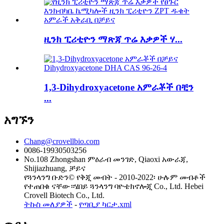
ዚንክ ፒሪቲዮን ማጽጃ ጥሬ እቃዎች ሃ...
1,3-Dihydroxyacetone አምራቾች በቺን
...
አግኙን
Chang@crovellbio.com
0086-19930503256
No.108 Zhongshan ምዕራብ መንገድ, Qiaoxi አውራጃ,
Shijiazhuang, ቻይና
የጓንላንግ ቡድን© የቅጂ መብት - 2010-2022፡ ሁሉም መብቶች
የተጠበቁ ናቸው።ሄበይ ጓንላንግ ባዮቴክኖሎጂ Co., Ltd. Hebei
Crovell Biotech Co., Ltd.
ትኩስ መለያዎች
-
የጣቢያ ካርታ.xml