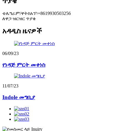
ጥያቄ
ቴሌግራም/ዋትስአፕ፡+8619930503256
ለዋጋ ዝርዝር ጥያቄ
አዳዲስ ዜናዎች
06/09/23
የነዳጅ ምርት መቀነስ
11/07/23
Indole መግቢያ