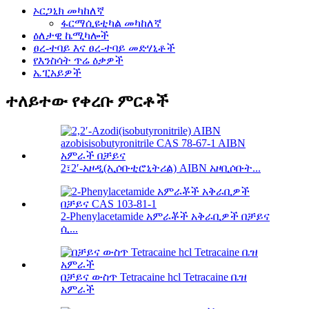
ኦርጋኒክ መካከለኛ
ፋርማሲዩቲካል መካከለኛ
ዕለታዊ ኬሚካሎች
ፀረ-ተባይ እና ፀረ-ተባይ መድሃኒቶች
የእንስሳት ጥሬ ዕቃዎች
ኤፒአይዎች
ተለይተው የቀረቡ ምርቶች
2፣2′-አዞዲ(ኢሶቡቲሮኒትሪል) AIBN አዞቢሶቡት...
2-Phenylacetamide አምራቾች አቅራቢዎች በቻይና
ሲ...
በቻይና ውስጥ Tetracaine hcl Tetracaine ቤዝ
አምራች