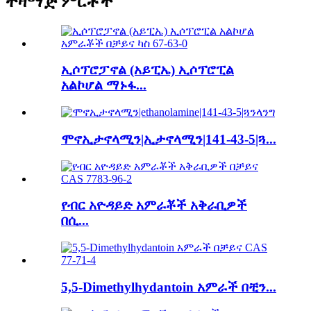
ተዛማጅ ምርቶች
ኢሶፕሮፓኖል (አይፒኤ) ኢሶፕሮፒል
አልኮሆል ማኑፋ...
ሞኖኢታኖላሚን|ኢታኖላሚን|141-43-5|ጓ...
የብር አዮዳይድ አምራቾች አቅራቢዎች
በሲ...
5,5-Dimethylhydantoin አምራች በቺን...