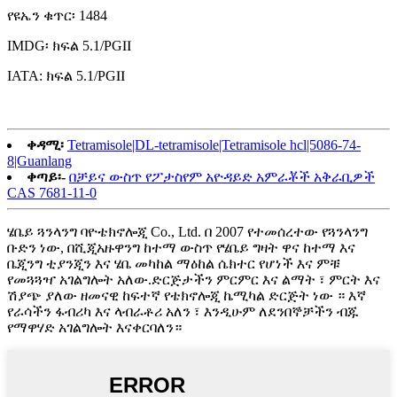
የዩኤን ቁጥር፡ 1484
IMDG፡ ክፍል 5.1/PGⅡ
IATA: ክፍል 5.1/PGⅡ
ቀዳሚ፡
Tetramisole|DL-tetramisole|Tetramisole hcl|5086-74-
8|Guanlang
ቀጣይ፡-
በቻይና ውስጥ የፖታስየም አዮዳይድ አምራቾች አቅራቢዎች
CAS 7681-11-0
ሄቤይ ጓንላንግ ባዮቴክኖሎጂ Co., Ltd. በ 2007 የተመሰረተው የጓንላንግ
ቡድን ነው, በሺጂአዙዋንግ ከተማ ውስጥ የሄቤይ ግዛት ዋና ከተማ እና
ቤጂንግ ቲያንጂን እና ሄቤ መካከል ማዕከል ሴክተር የሆነች እና ምቹ
የመጓጓዣ አገልግሎት አለው.ድርጅታችን ምርምር እና ልማት ፣ ምርት እና
ሽያጭ ያለው ዘመናዊ ከፍተኛ የቴክኖሎጂ ኬሚካል ድርጅት ነው ። እኛ
የራሳችን ፋብሪካ እና ላብራቶሪ አለን ፣ እንዲሁም ለደንበኞቻችን ብጁ
የማዋሃድ አገልግሎት እናቀርባለን።