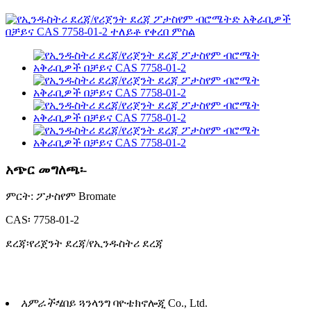
አጭር መግለጫ፡-
ምርት: ፖታስየም Bromate
CAS፡ 7758-01-2
ደረጃ፡የሪጀንት ደረጃ/የኢንዱስትሪ ደረጃ
አምራች፡
ሄበይ ጓንላንግ ባዮቴክኖሎጂ Co., Ltd.