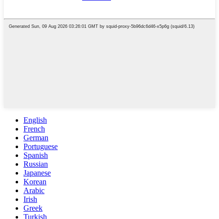
English
French
German
Portuguese
Spanish
Russian
Japanese
Korean
Arabic
Irish
Greek
Turkish