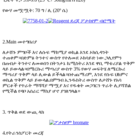
የውሃ መሟሟት: 70 ግ / ሊ (20º ሴ)
2.Main መተግበሪያ
ለታሸጉ ምግቦች እና ለሱፍ ማከሚያ ወኪል እንደ ኦክሲዳንት
ተጠቀም።በድምፅ ትንተና ውስጥ የተለመደ ኦክሳይድ ነው.ጋሊየምን
በጠብታ ትንተና ለመወሰን በትንታኔ ኬሚስትሪ እንደ ዋቢ ማቴሪያል ጥቅም
ላይ ይውላል።በሜርኩሪ ማጣሪያ ውስጥ 3% የውሃ መፍትሄ ለሜርኩሪ
ማጣሪያ ጥቅም ላይ ሊውል ይችላል።በተጨማሪም, እንደ የሱፍ ህክምና
ወኪል ጥቅም ላይ ይውላል.በምግብ ኢንዱስትሪ ውስጥ ለታሸጉ የአሳ
ምርቶች የጥራት ማሻሻያ ማሟያ እና የዱቄት መጋገርን ጥራት ሊያሻሽል
የሚችል የዳቦ አሰራር ማከያ ሆኖ ያገለግላል።
3. ጥቅል ወደ ውጪ ላክ
4.የትራንስፖርት መረጃ