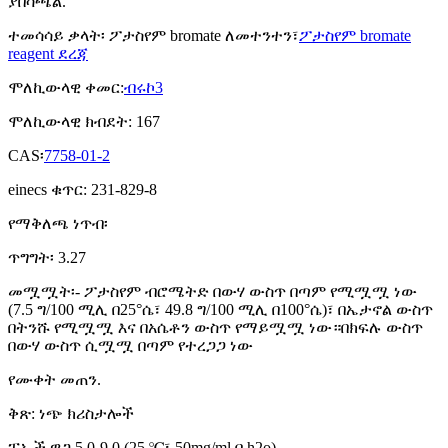
ያበሳጫል.
ተመሳሳይ ቃላት፡ ፖታስየም bromate ለመተንተን፣
ፖታስየም bromate
reagent ደረጃ
ሞለኪውላዊ ቀመር:
ብሩኮ3
ሞለኪውላዊ ክብደት: 167
CAS፡
7758-01-2
einecs ቁጥር: 231-829-8
የማቅለጫ ነጥብ፡
ጥግግት፡ 3.27
መሟሟት፡- ፖታስየም ብሮሜትድ በውሃ ውስጥ በጣም የሚሟሟ ነው
(7.5 ግ/100 ሚሊ በ25°ሴ፣ 49.8 ግ/100 ሚሊ በ100°ሴ)፣ በኤታኖል ውስጥ
በትንሹ የሚሟሟ እና በአሴቶን ውስጥ የማይሟሟ ነው።በክፍሉ ውስጥ
በውሃ ውስጥ ሲሟሟ በጣም የተረጋጋ ነው
የሙቀት መጠን.
ቅጽ: ነጭ ክሪስታሎች
ፒኤች ዋጋ 5.0-9.0 (25 ℃፣ 50mg/ml በ h2o)