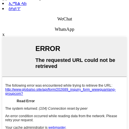
ኢሜል ላክ
ስካይፕ
WeChat
WhatsApp
x